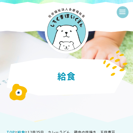
≡
給食
>
>
12月25日 カレーうどん 鶏肉の塩焼き 五目煮豆
TOP
給食